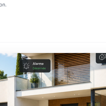
on.
e cinéma privée
Salle réunion &
Photovolt
conférence