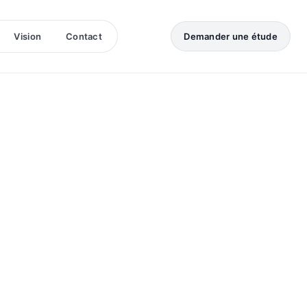
Vision
Contact
Demander une étude
 & affichage
V &
n
illance &